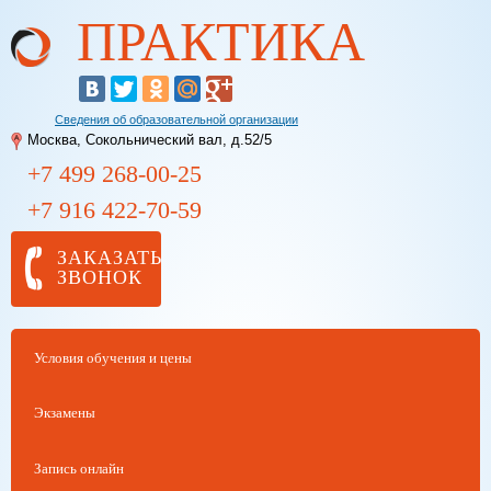
ПРАКТИКА
Перейти к
основному
содержанию
Сведения об образовательной организации
Москва, Сокольнический вал, д.52/5
+7 499
268-00-25
+7 916
422-70-59
ЗАКАЗАТЬ
ЗВОНОК
Условия обучения и цены
Экзамены
Запись онлайн