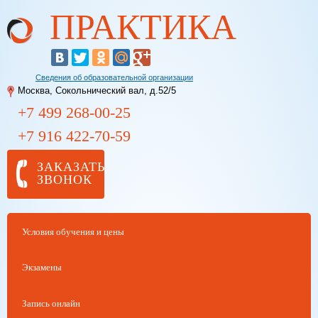
ПРАКТИКА
Перейти к
основному
содержанию
Сведения об образовательной организации
Москва, Сокольнический вал, д.52/5
+7 499
268-00-25
+7 916
422-70-59
ЗАКАЗАТЬ
ЗВОНОК
Условия обучения и цены
Экзамены
Запись онлайн