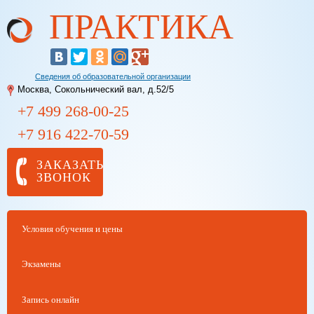
ПРАКТИКА
Перейти к
основному
содержанию
Сведения об образовательной организации
Москва, Сокольнический вал, д.52/5
+7 499
268-00-25
+7 916
422-70-59
ЗАКАЗАТЬ
ЗВОНОК
Условия обучения и цены
Экзамены
Запись онлайн